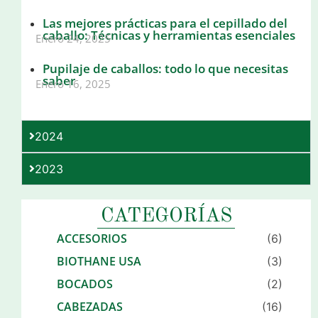
Las mejores prácticas para el cepillado del
caballo: Técnicas y herramientas esenciales
Enero 24, 2025
Pupilaje de caballos: todo lo que necesitas
saber
Enero 16, 2025
2024
2023
CATEGORÍAS
ACCESORIOS
(6)
BIOTHANE USA
(3)
BOCADOS
(2)
CABEZADAS
(16)