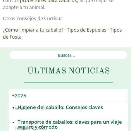
con los
protectores para caballos
,
el que mejor se
adapte a tu animal.
Otros consejos de Curtisur:
¿Cómo limpiar a tu caballo?
·
Tipos de Espuelas
·
Tipos
de Fusta
ÚLTIMAS NOTICIAS
2025
Higiene del caballo: Consejos claves
Febrero 13, 2025
Transporte de caballos: claves para un viaje
seguro y cómodo
Febrero 6, 2025