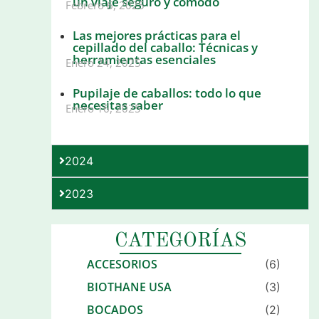
un viaje seguro y cómodo
Febrero 6, 2025
Las mejores prácticas para el
cepillado del caballo: Técnicas y
herramientas esenciales
Enero 24, 2025
Pupilaje de caballos: todo lo que
necesitas saber
Enero 16, 2025
2024
2023
CATEGORÍAS
ACCESORIOS
(6)
BIOTHANE USA
(3)
BOCADOS
(2)