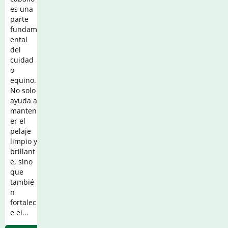
es una
parte
fundam
ental
del
cuidad
o
equino.
No solo
ayuda a
manten
er el
pelaje
limpio y
brillant
e, sino
que
tambié
n
fortalec
e el...