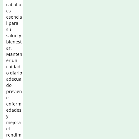
caballo
es
esencia
l para
su
salud y
bienest
ar.
Manten
er un
cuidad
o diario
adecua
do
previen
e
enferm
edades
y
mejora
el
rendimi