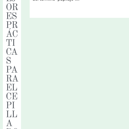
OR
ES
PR
ÁC
TI
CA
S
PA
RA
EL
CE
PI
LL
A