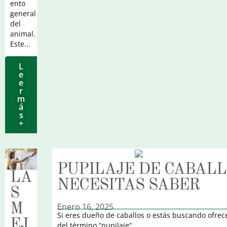
ento
general
del
animal.
Este...
L
e
e
r
m
á
s
+
PUPILAJE DE CABALL
LA
NECESITAS SABER
S
Enero 16, 2025
M
Si eres dueño de caballos o estás buscando ofre
EJ
del término “pupilaje“....