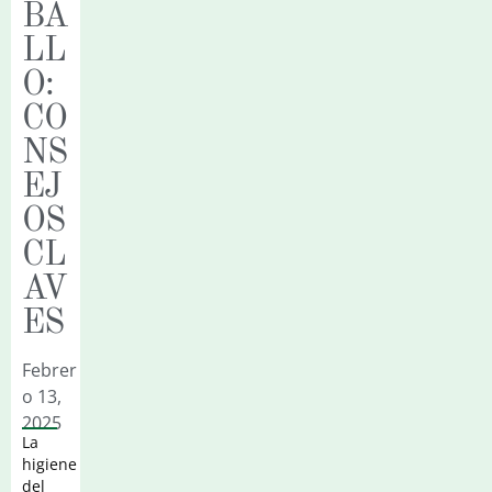
BA
LL
O:
CO
NS
EJ
OS
CL
AV
ES
Febrer
O 13,
2025
La
higiene
del