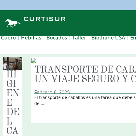
Cuero
Hebillas
Bocados
Taller
Biothane USA
E
TRANSPORTE DE CAB
HI
UN VIAJE SEGURO Y
GI
Febrero 6, 2025
EN
El transporte de caballos es una tarea que debe s
E
del...
DE
L
CA