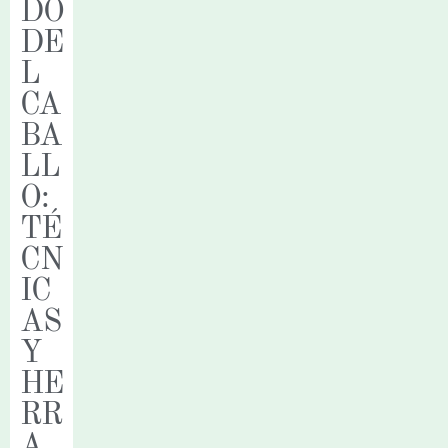
DO
DE
L
CA
BA
LL
O:
TÉ
CN
IC
AS
Y
HE
RR
A