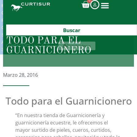
0
ENVIOS
GRATIS
POR
COMPRAS
SUPERIORES
TODO PARA EL
A
CONTACTO
Lista de deseos
Distribuidores
GUARNICIONERO
300€*
Marzo 28, 2016
Todo para el Guarnicionero
“En nuestra tienda de Guarnicionería y
guarnicionería ecuestre, le ofrecemos el
mayor surtido de pieles, cueros, curtidos,