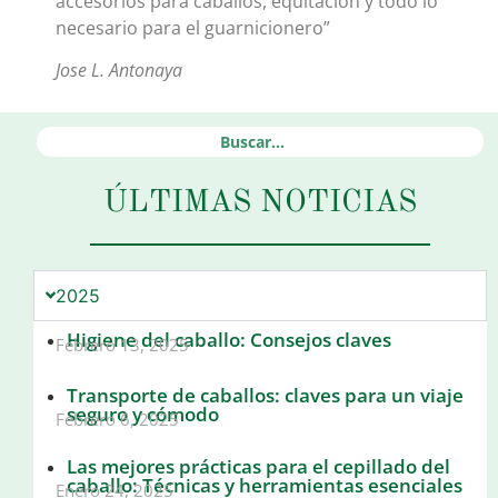
accesorios para caballos, equitación y todo lo
necesario para el guarnicionero”
Jose L. Antonaya
ÚLTIMAS NOTICIAS
2025
Higiene del caballo: Consejos claves
Febrero 13, 2025
Transporte de caballos: claves para un viaje
seguro y cómodo
Febrero 6, 2025
Las mejores prácticas para el cepillado del
caballo: Técnicas y herramientas esenciales
Enero 24, 2025