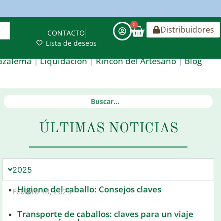
0
Distribuidores
CONTACTO
Lista de deseos
azalema
Liquidación
Rincón del Artesano
Blog
ÚLTIMAS NOTICIAS
2025
Higiene del caballo: Consejos claves
Febrero 13, 2025
Transporte de caballos: claves para un viaje