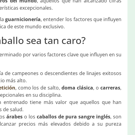
aros del mundo
, aquellos que han alcanzado cifras
terísticas excepcionales.
 la
guarnicionería
, entender los factores que influyen
ica de este mundo exclusivo.
ballo sea tan caro?
erminado por varios factores clave que influyen en su
ía de campeones o descendientes de linajes exitosos
io más alto.
etición
, como los de salto,
doma clásica
, o
carreras
,
pcionales en su disciplina.
en entrenado tiene más valor que aquellos que han
 de salud.
los
árabes
o los
caballos de pura sangre inglés
, son
alcanzar precios más elevados debido a su pureza