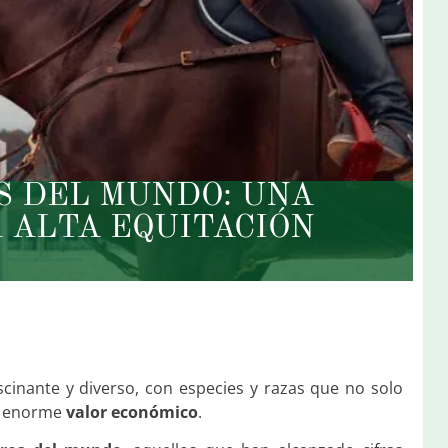
S DEL MUNDO: UNA
 ALTA EQUITACIÓN
scinante y diverso, con especies y razas que no solo
su enorme
valor económico
.