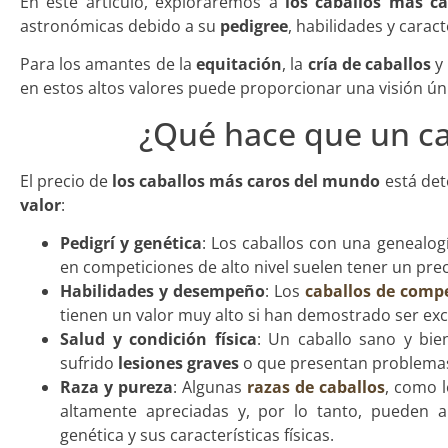
En este artículo, exploraremos a
los caballos más c
astronómicas debido a su
pedigree
, habilidades y carac
Para los amantes de la
equitación
, la
cría de caballos
y
en estos altos valores puede proporcionar una visión ún
¿Qué hace que un ca
El precio de
los caballos más caros del mundo
está det
valor
:
Pedigrí y genética
: Los caballos con una genealog
en competiciones de alto nivel suelen tener un prec
Habilidades y desempeño
: Los
caballos de comp
tienen un valor muy alto si han demostrado ser exce
Salud y condición física
: Un caballo sano y bi
sufrido
lesiones graves
o que presentan problemas
Raza y pureza
: Algunas
razas de caballos
, como 
altamente apreciadas y, por lo tanto, pueden 
genética y sus características físicas.