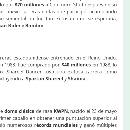
do por
$70 millones
a Coolmore Stud después de su
 las nueve carreras en las que participó, acumulando
o semental no fue tan exitosa como se esperaba,
an Ruler
y
Bandini
.
arreras estadounidense entrenado en el Reino Unido.
n 1983. Fue comprado por
$40 millones
en 1983, lo
po. Shareef Dancer tuvo una exitosa carrera como
incluyendo a
Spartan Shareef
y
Shaima
.
de
doma clásica
de raza
KWPN
, nacido el 23 de mayo
primer caballo en obtener una puntuación superior al
mpió numerosos
récords mundiales
y ganó múltiples