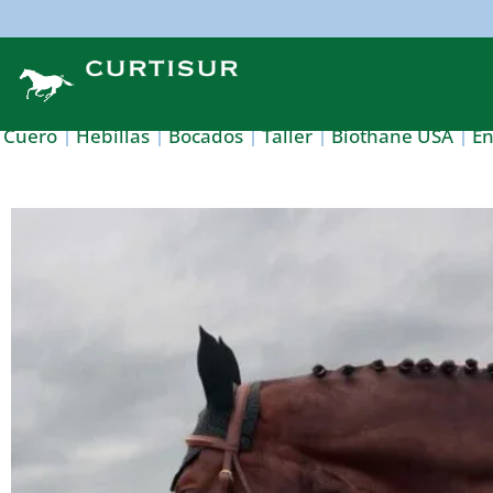
Cuero
Hebillas
Bocados
Taller
Biothane USA
E