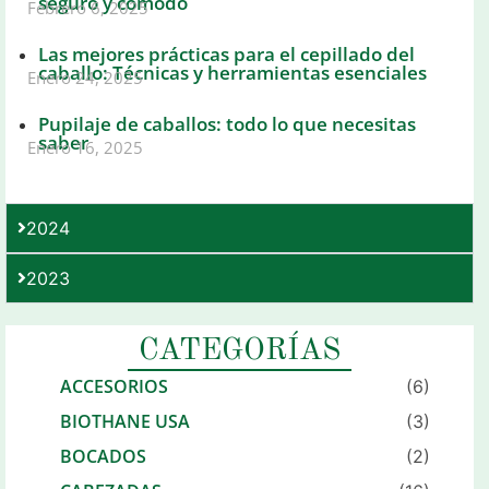
seguro y cómodo
Febrero 6, 2025
Las mejores prácticas para el cepillado del
caballo: Técnicas y herramientas esenciales
Enero 24, 2025
Pupilaje de caballos: todo lo que necesitas
saber
Enero 16, 2025
2024
2023
CATEGORÍAS
ACCESORIOS
(6)
BIOTHANE USA
(3)
BOCADOS
(2)