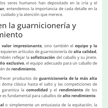
 los seres humanos han depositado en la cría y el
sur
, entendemos la importancia de cada detalle en la
 cuidado y la atención que merece.
en la guarnicionería y
miento
n
valor impresionante
, sino también el
equipo y la
requieren artículos de guarnicionería de
alta calidad
,
mbién reflejar la
sofisticación
del caballo y su jinete.
eño exclusivo
, el equipo adecuado para un caballo de
ién de
rendimiento
.
ofrecer productos de
guarnicionería de la más alta
a doma clásica hasta el salto y las competiciones de
 garantiza la
comodidad
y el
rendimiento
de los
e es fundamental para caballos de
alto rendimiento
.
nal
o simplemente un entusiasta de la equitación, la