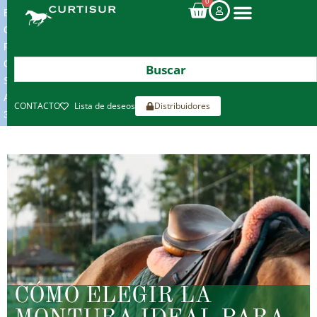
0
ENVIOS
GRATIS
POR
COMPRAS
SUPERIORES
A
CONTACTO
Lista de deseos
Distribuidores
300€*
CÓMO ELEGIR LA