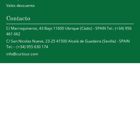
Vales descuento
Contacto
C/ Marroquineros, 43 Bajo 11600 Ubrique (Cádiz) - SPAIN Tel.: (+34) 956
461 662
C/ San Nicolas Nueve, 23-25 41500 Alcalá de Guadaira (Sevilla) - SPAIN
Tel.: - (+34) 955 630 174
info@curtisur.com