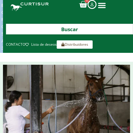
0
ENVIOS
GRATIS
POR
COMPRAS
SUPERIORES
A
CONTACTO
Lista de deseos
Distribuidores
300€*